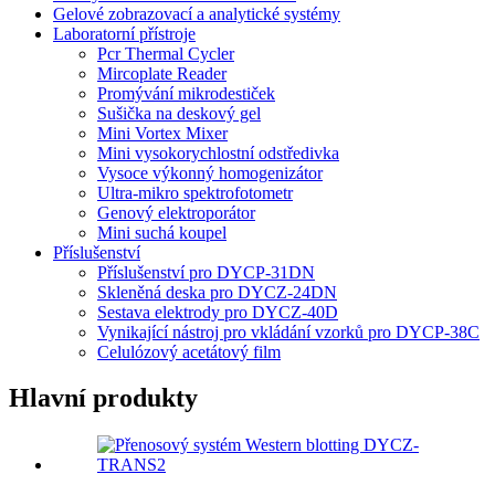
Gelové zobrazovací a analytické systémy
Laboratorní přístroje
Pcr Thermal Cycler
Mircoplate Reader
Promývání mikrodestiček
Sušička na deskový gel
Mini Vortex Mixer
Mini vysokorychlostní odstředivka
Vysoce výkonný homogenizátor
Ultra-mikro spektrofotometr
Genový elektroporátor
Mini suchá koupel
Příslušenství
Příslušenství pro DYCP-31DN
Skleněná deska pro DYCZ-24DN
Sestava elektrody pro DYCZ-40D
Vynikající nástroj pro vkládání vzorků pro DYCP-38C
Celulózový acetátový film
Hlavní produkty