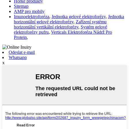
Horké produkty
Sitemap
AMP pro mobily
Imunoelektroforéza
,
Jednotka gelové elektroforézy
,
Jednotka
horizontální gelové elektroforézy
,
Zařízení systému
horizontální vertikální elektroforézy
,
Systém gelové
elektroforézy pufru
,
Verticals Elektroforéza Nádrž Pro
Protein
,
Odeslat e-mail
Whatsapp
x