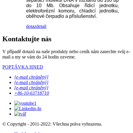
separaci molekul DNA v rozsahu od 100 bp
do 10 Mb. Obsahuje řídicí jednotku,
elektroforézní komoru, chladicí jednotku,
oběhové čerpadlo a příslušenství.
dotaz
detail
Kontaktujte nás
V případě dotazů na naše produkty nebo ceník nám zanechte svůj e-
mail a my se vám do 24 hodin ozveme.
POPTÁVKA HNED
[e-mail chráněný]
[e-mail chráněný]
[e-mail chráněný]
+86-10-63718710
© Copyright - 2011-2022: Všechna práva vyhrazena.