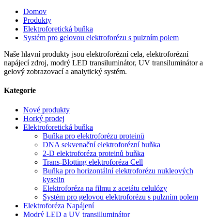
Domov
Produkty
Elektroforetická buňka
Systém pro gelovou elektroforézu s pulzním polem
Naše hlavní produkty jsou elektroforézní cela, elektroforézní
napájecí zdroj, modrý LED transiluminátor, UV transiluminátor a
gelový zobrazovací a analytický systém.
Kategorie
Nové produkty
Horký prodej
Elektroforetická buňka
Buňka pro elektroforézu proteinů
DNA sekvenační elektroforézní buňka
2-D elektroforéza proteinů buňka
Trans-Blotting elektroforéza Cell
Buňka pro horizontální elektroforézu nukleových
kyselin
Elektroforéza na filmu z acetátu celulózy
Systém pro gelovou elektroforézu s pulzním polem
Elektroforéza Napájení
Modrý LED a UV transilluminátor