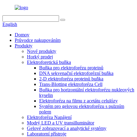
English
Domov
Průvodce nakupováním
Produkty
Nové produkty
Horký prodej
Elektroforetická buňka
Buňka pro elektroforézu proteinů
DNA sekvenační elektroforézní buňka
2-D elektroforéza proteinů buňka
Trans-Blotting elektroforéza Cell
Buňka pro horizontální elektroforézu nukleových
kyselin
Elektroforéza na filmu z acetátu celulózy
Systém pro gelovou elektroforézu s pulzním
polem
Elektroforéza Napájení
Modrý LED a UV transilluminátor
Gelové zobrazovací a analytické systémy
Laboratorní přístroje