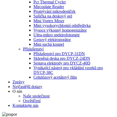
Pcr Thermal Cycler
Mircoplate Reader
Promývání mikrodestiček
Sušička na deskový gel
Mini Vortex Mixer
Mini vysokorychlostní odstředivka
Vysoce výkonný homogenizátor
Ultra-mikro spektrofotometr
Genový elektroporátor
Mini suchá koupel
Příslušenství
Příslušenství pro DYCP-31DN
Skleněná deska pro DYCZ-24DN
Sestava elektrody pro DYCZ-40D
Vynikající nástroj pro vkládání vzorků pro
DYCP-38C
Celulózový acetátový film
Zprávy
Nejčastější dotazy
O nás
Naše společnost
Osvědčení
Kontaktujte nás