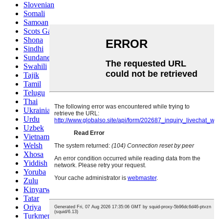
Slovenian
Somali
Samoan
Scots Gaelic
Shona
Sindhi
Sundanese
Swahili
Tajik
Tamil
Telugu
Thai
Ukrainian
Urdu
Uzbek
Vietnamese
Welsh
Xhosa
Yiddish
Yoruba
Zulu
Kinyarwanda
Tatar
Oriya
Turkmen